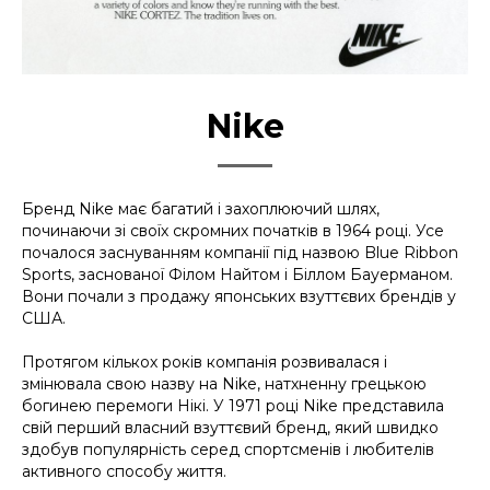
Nike
Бренд Nike має багатий і захоплюючий шлях,
починаючи зі своїх скромних початків в 1964 році. Усе
почалося заснуванням компанії під назвою Blue Ribbon
Sports, заснованої Філом Найтом і Біллом Бауерманом.
Вони почали з продажу японських взуттєвих брендів у
США.
Протягом кількох років компанія розвивалася і
змінювала свою назву на Nike, натхненну грецькою
богинею перемоги Нікі. У 1971 році Nike представила
свій перший власний взуттєвий бренд, який швидко
здобув популярність серед спортсменів і любителів
активного способу життя.