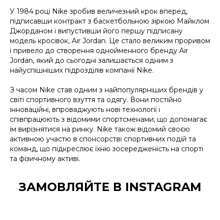
У 1984 році Nike зробив величезний крок вперед,
підписавши контракт з баскетбольною зіркою Майклом
Джорданом і випустивши його першу підписану
модель кросівок, Air Jordan. Це стало великим проривом
і привело до створення однойменного бренду Air
Jordan, який до сьогодні залишається одним з
найуспішніших підрозділів компанії Nike.
З часом Nike став одним з найпопулярніших брендів у
світі спортивного взуття та одягу. Вони постійно
інноваційні, впроваджують нові технології і
співпрацюють з відомими спортсменами, що допомагає
їм вирізнятися на ринку. Nike також відомий своєю
активною участю в спонсорстві спортивних подій та
команд, що підкреслює їхню зосередженість на спорті
та фізичному активі.
ЗАМОВЛЯЙТЕ В INSTAGRAM