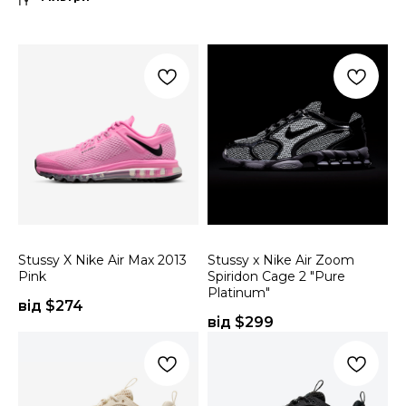
Stussy X Nike Air Max 2013
Stussy x Nike Air Zoom
Pink
Spiridon Cage 2 "Pure
Platinum"
від $
274
від $
299