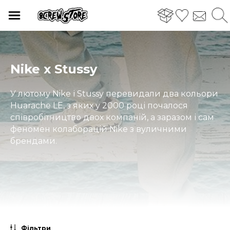
Nike х Stussy
У лютому Nike і Stussy перевидали два кольори
Huarache LE, з яких у 2000 році почалося
співробітництво двох компаній, а заразом і сам
феномен колаборацій Nike з вуличними
брендами.
Фільтри