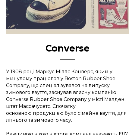
Converse
У 1908 році Маркус Міллс Конверс, який у
минулому працював у Boston Rubber Shoe
Company, що спеціалізувався на випуску
зимового взуття, заснував власну компанію
Converse Rubber Shoe Company у місті Малден,
штат Массачусетс. Спочатку
основною продукцією було сімейне взуття, для
літнього та зимового часу.
Важливою віхою в історії компанії вважають 1917,