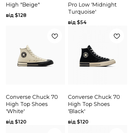
High "Beige"
Pro Low 'Midnight
Turquoise'
від $
128
від $
54
Converse Chuck 70
Converse Chuck 70
High Top Shoes
High Top Shoes
'White'
'Black'
від $
120
від $
120