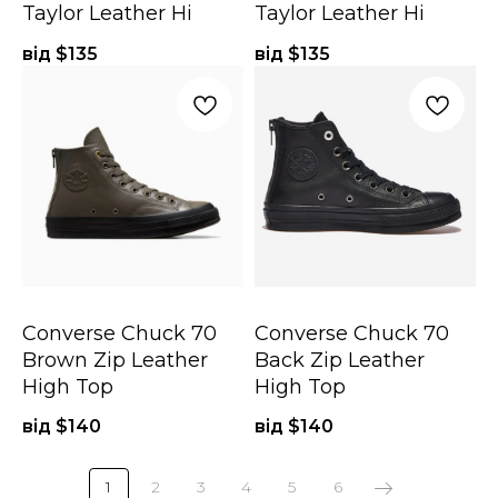
Taylor Leather Hi
Taylor Leather Hi
від $
135
від $
135
Converse Chuck 70
Converse Chuck 70
Brown Zip Leather
Back Zip Leather
High Top
High Top
від $
140
від $
140
1
2
3
4
5
6