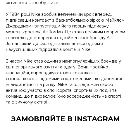
активного способу життя.
У 1984 році Nike зробив величезний крок вперед,
підписавши контракт з баскетбольною зіркою Майклом
Джорданом і випустивши його першу підписану
модель кросівок, Air Jordan. Це стало великим проривом
і привело до створення однойменного бренду Air
Jordan, який до сьогодні залишається одним з
найуспішніших підрозділів компанії Nike.
З часом Nike став одним з найпопулярніших брендів у
світі спортивного взуття та одягу. Вони постійно
інноваційні, впроваджують нові технології і
співпрацюють з відомими спортсменами, що допомагає
їм вирізнятися на ринку. Nike також відомий своєю
активною участю в спонсорстві спортивних подій та
команд, що підкреслює їхню зосередженість на спорті
та фізичному активі.
ЗАМОВЛЯЙТЕ В INSTAGRAM