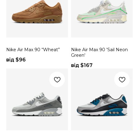
Nike Air Max 90 “Wheat”
Nike Air Max 90 'Sail Neon
Green'
від $
96
від $
167