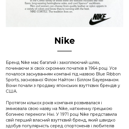
Nike
Бренд Nike має багатий і захоплюючий шлях,
починаючи зі своїх скромних початків в 1964 році. Усе
почалося заснуванням компанії під назвою Blue Ribbon
Sports, заснованої Філом Найтом і Біллом Бауерманом.
Вони почали з продажу японських взуттєвих брендів у
США.
Протягом кількох років компанія розвивалася і
змінювала свою назву на Nike, натхненну грецькою
богинею перемоги Нікі. У 1971 році Nike представила
свій перший власний взуттєвий бренд, який швидко
здобув популярність серед спортсменів і любителів