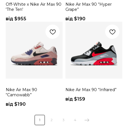
Off-White x Nike Air Max 90
Nike Air Max 90 “Hyper
'The Ten'
Grape”
від $
955
від $
190
Nike Air Max 90
Nike Air Max 90 “Infrared”
“Camowabb”
від $
159
від $
190
1
2
3
4