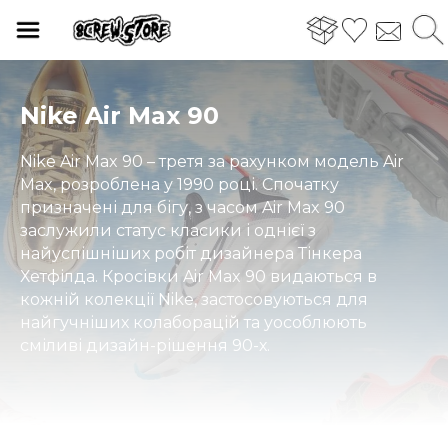
Nike Air Max 90
Nike Air Max 90 – третя за рахунком модель Air
Max, розроблена у 1990 році. Спочатку
призначені для бігу, з часом Air Max 90
заслужили статус класики і однієї з
найуспішніших робіт дизайнера Тінкера
Хетфілда. Кросівки Air Max 90 видаються в
кожній колекції Nike, застосовуються для
найгучніших колаборацій та уособлюють
сміливі дизайн-рішення 90-х.