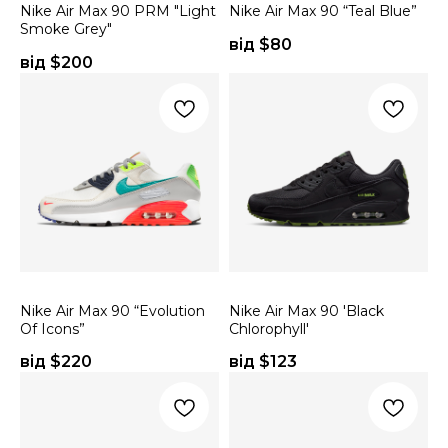
Nike Air Max 90 PRM "Light
Nike Air Max 90 “Teal Blue”
Smoke Grey"
від $
80
від $
200
Nike Air Max 90 “Evolution
Nike Air Max 90 'Black
Of Icons”
Chlorophyll'
від $
220
від $
123