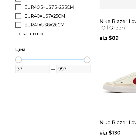
EUR40.5=US7.5=25.5CM
EUR40=US7=25CM
Nike Blazer L
EUR41=US8=26CM
"Oil Green"
Показати все
від $
89
Ціна
—
Nike Blazer Lo
від $
130