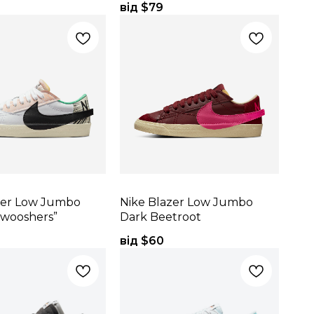
від $
79
zer Low Jumbo
Nike Blazer Low Jumbo
Swooshers”
Dark Beetroot
від $
60