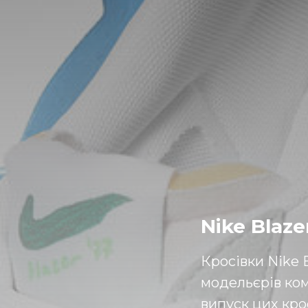
Nike Blaze
Кросівки Nike B
модельєрів ком
випуск цих кро