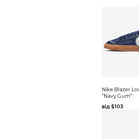
Nike Blazer L
“Navy Gum”
від $
103