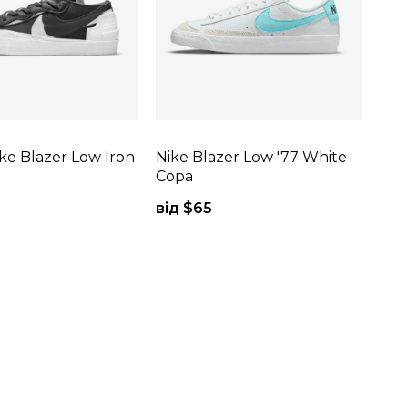
ike Blazer Low Iron
Nike Blazer Low '77 White
Copa
від $
65