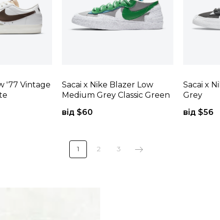
w '77 Vintage
Sacai x Nike Blazer Low
Sacai x N
te
Medium Grey Classic Green
Grey
від $
60
від $
56
1
2
3