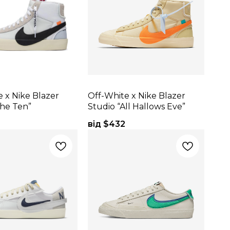
 x Nike Blazer
Off-White x Nike Blazer
The Ten”
Studio “All Hallows Eve”
від $
432