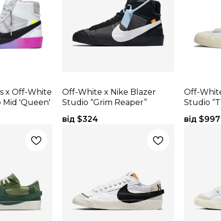
s x Off-White
Off-White x Nike Blazer
Off-White
o Mid 'Queen'
Studio “Grim Reaper”
Studio “
від $
324
від $
997