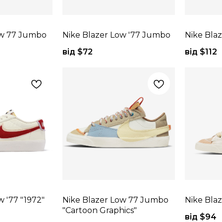
ow 77 Jumbo
Nike Blazer Low '77 Jumbo
Nike Bla
від $
72
від $
112
w '77 "1972"
Nike Blazer Low 77 Jumbo
Nike Bla
"Cartoon Graphics"
від $
94