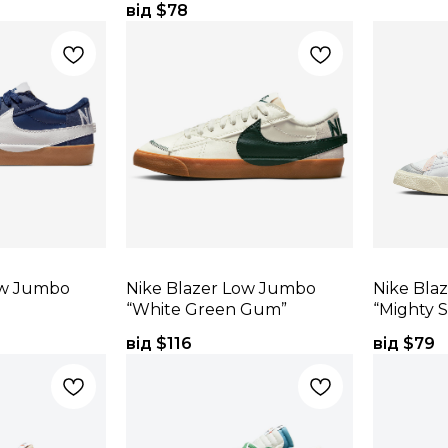
від $
78
ow Jumbo
Nike Blazer Low Jumbo
Nike Bla
“White Green Gum”
“Mighty 
від $
116
від $
79