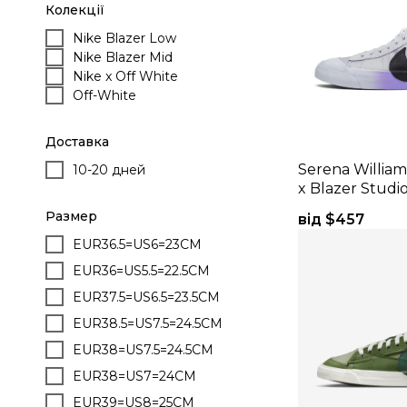
Колекції
Nike Blazer Low
Nike Blazer Mid
Nike x Off White
Off-White
Доставка
Serena William
10-20 дней
x Blazer Studi
Размер
від $
457
EUR36.5=US6=23CM
EUR36=US5.5=22.5CM
EUR37.5=US6.5=23.5CM
EUR38.5=US7.5=24.5CM
EUR38=US7.5=24.5CM
EUR38=US7=24CM
EUR39=US8=25CM