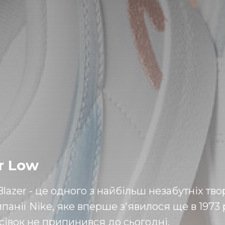
r Low
lazer - це одного з найбільш незабутніх тво
панії Nike, яке вперше з'явилося ще в 1973 
сівок не припинився до сьогодні.