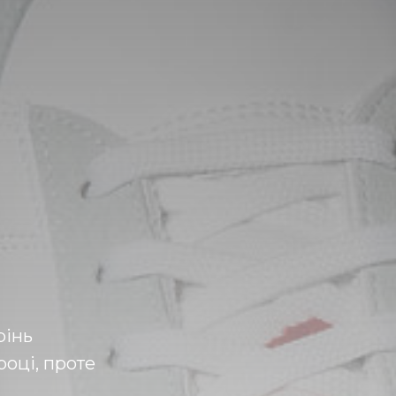
рінь
році, проте