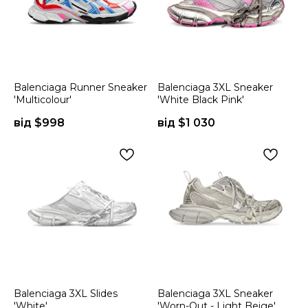
Balenciaga Runner Sneaker
Balenciaga 3XL Sneaker
'Multicolour'
'White Black Pink'
від $
998
від $
1 030
Balenciaga 3XL Slides
Balenciaga 3XL Sneaker
'White'
'Worn-Out - Light Beige'