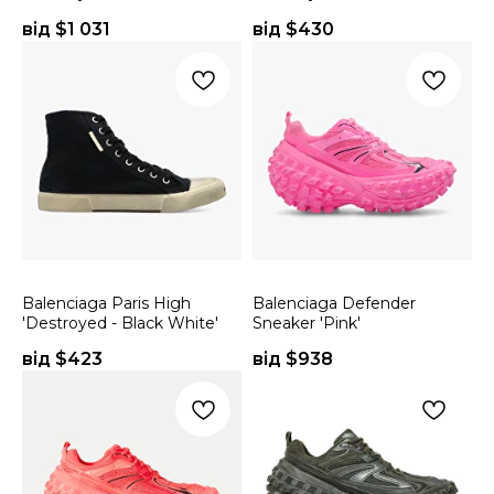
від $
1 031
від $
430
Balenciaga Paris High
Balenciaga Defender
'Destroyed - Black White'
Sneaker 'Pink'
від $
423
від $
938