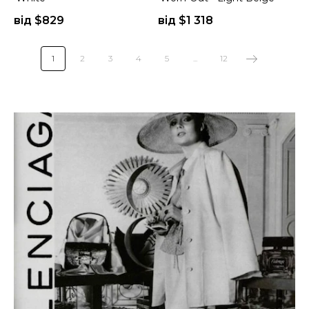
від $
829
від $
1 318
1
2
3
4
5
...
12