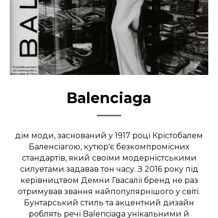
Balenciaga
дім моди, заснований у 1917 році Крістобалем
Баленсіагою, кутюр'є безкомпромісних
стандартів, який своїми модерністськими
силуетами задавав тон часу. З 2016 року під
керівництвом Демни Гвасалії бренд не раз
отримував звання найпопулярнішого у світі.
Бунтарський стиль та акцентний дизайн
роблять речі Balenciaga унікальними й