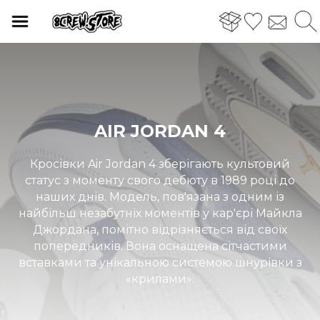
AIR JORDAN 4
Кросівки Air Jordan 4 зберігають культовий
статус з моменту свого дебюту в 1989 році до
наших днів. Модель, пов'язана з одним із
найбільш незабутніх моментів у кар'єрі Майкла
Джордана, помітно відрізняється від своїх
попередників. Вона оснащена сітчастими
вставками та унікальною системою шнурівки з
«крилами».