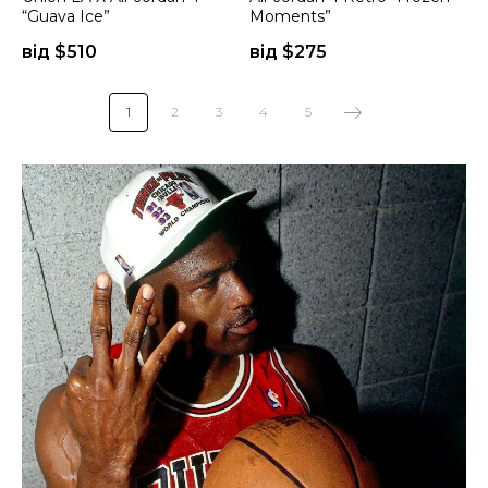
“Guava Ice”
Moments”
від $
510
від $
275
1
2
3
4
5