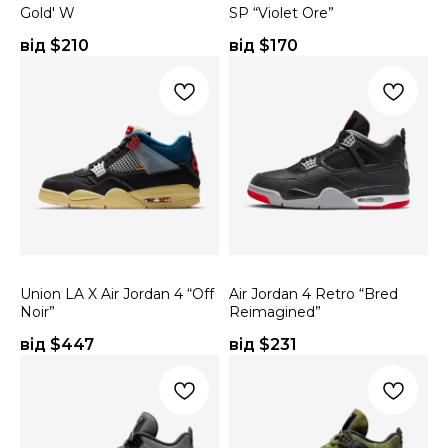
Gold' W
SP “Violet Ore”
від $
210
від $
170
Union LA X Air Jordan 4 “Off
Air Jordan 4 Retro “Bred
Noir”
Reimagined”
від $
447
від $
231