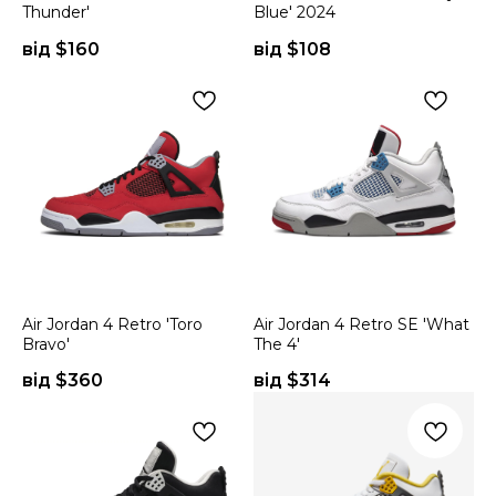
Thunder'
Blue' 2024
від $
160
від $
108
Air Jordan 4 Retro 'Toro
Air Jordan 4 Retro SE 'What
Bravo'
The 4'
від $
360
від $
314