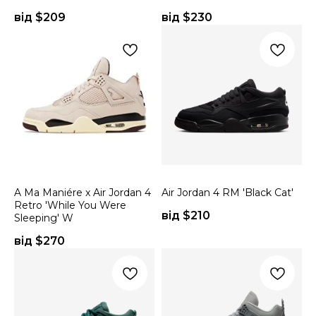
від $
209
від $
230
A Ma Maniére x Air Jordan 4
Air Jordan 4 RM 'Black Cat'
Retro 'While You Were
від $
210
Sleeping' W
від $
270