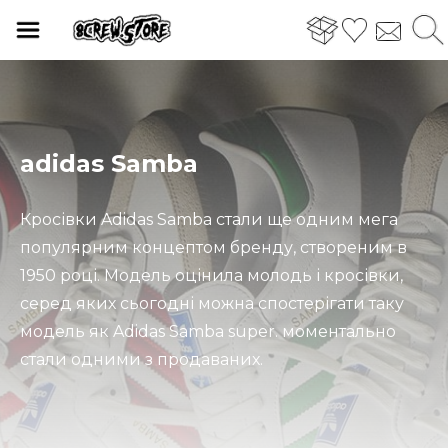
adidas Samba
Кросівки Adidas Samba стали ще одним мега
популярним концептом бренду, створеним в
1950 році. Модель оцінила молодь і кросівки,
серед яких сьогодні можна спостерігати таку
модель як Adidas Samba super. моментально
стали одними з продаваних.