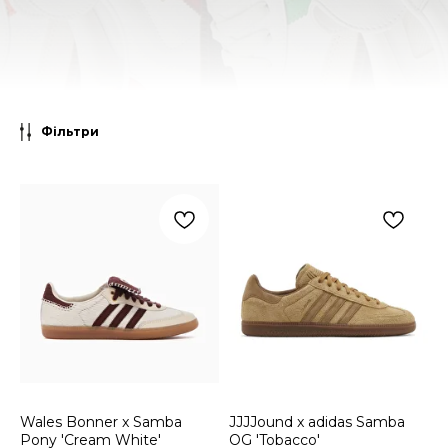
Фільтри
Wales Bonner x Samba
JJJJound x adidas Samba
Pony 'Cream White'
OG 'Tobacco'