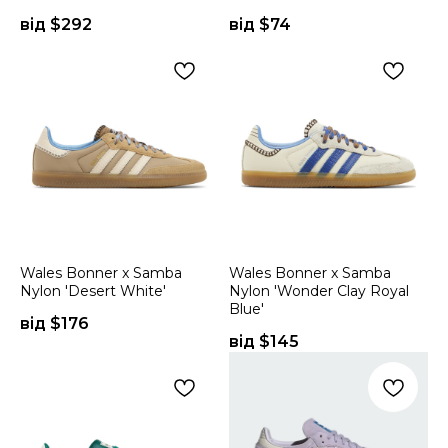
від $
292
від $
74
Wales Bonner x Samba
Wales Bonner x Samba
Nylon 'Desert White'
Nylon 'Wonder Clay Royal
Blue'
від $
176
від $
145