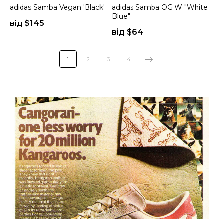
adidas Samba Vegan 'Black'
adidas Samba OG W "White
Blue"
від $
145
від $
64
1
2
3
4