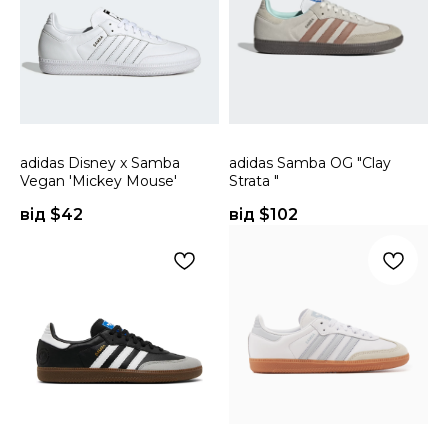
adidas Disney x Samba
adidas Samba OG "Clay
Vegan 'Mickey Mouse'
Strata "
від $
42
від $
102