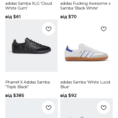
adidas Samba XLG 'Cloud
adidas Fucking Awesome x
White Gum'
Samba 'Black White'
від $
61
від $
70
Pharrell X Adidas Samba
adidas Samba 'White Lucid
“Triple Black”
Blue'
від $
385
від $
92