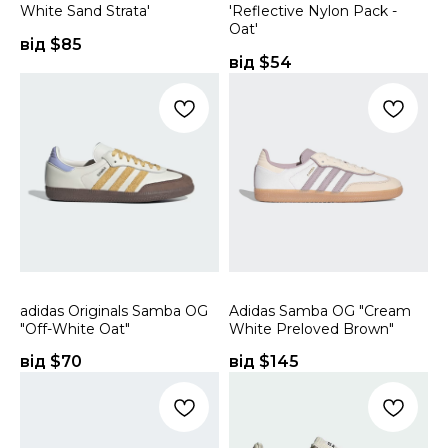
White Sand Strata'
'Reflective Nylon Pack -
Oat'
від $
85
від $
54
adidas Originals Samba OG
Adidas Samba OG "Cream
"Off-White Oat"
White Preloved Brown"
від $
70
від $
145