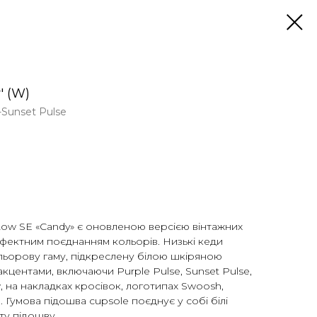
' (W)
-Sunset Pulse
Low SE «Candy» є оновленою версією вінтажних
ефектним поєднанням кольорів. Низькі кеди
льорову гаму, підкреслену білою шкіряною
кцентами, включаючи Purple Pulse, Sunset Pulse,
, на накладках кросівок, логотипах Swoosh,
. Гумова підошва cupsole поєднує у собі білі
вту підошву.