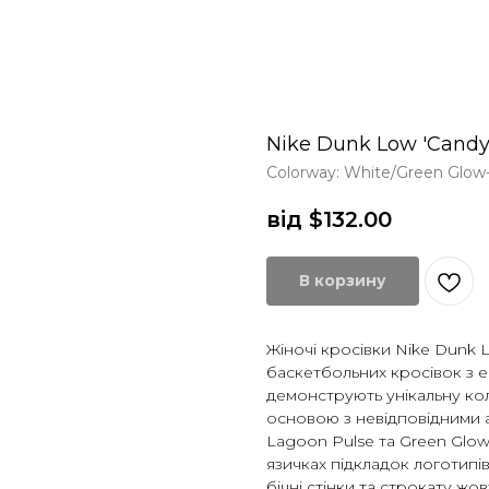
Nike Dunk Low 'Candy
Colorway: White/Green Glow
від $
132.00
В корзину
Жіночі кросівки Nike Dunk 
баскетбольних кросівок з 
демонструють унікальну ко
основою з невідповідними а
Lagoon Pulse та Green Glow
язичках підкладок логотипів
бічні стінки та строкату жо