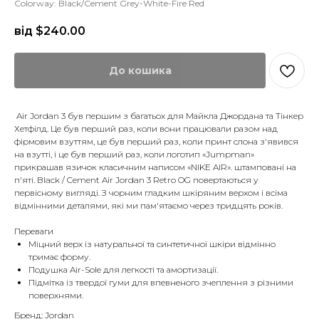
Colorway: Black/Cement Grey-White-Fire Red
від $
240.00
До кошика
Air Jordan 3 був першим з багатьох для Майкла Джордана та Тінкер
Хетфілд. Це був перший раз, коли вони працювали разом над
фірмовим взуттям, це був перший раз, коли принт слона з'явився
на взутті, і це був перший раз, коли логотип «Jumpman»
прикрашав язичок класичним написом «NIKE AIR». штамповані на
п'яті. Black / Cement Air Jordan 3 Retro OG повертаються у
первісному вигляді. З чорним гладким шкіряним верхом і всіма
відмінними деталями, які ми пам'ятаємо через тридцять років.
Переваги
Міцний верх із натуральної та синтетичної шкіри відмінно
тримає форму.
Подушка Air-Sole для легкості та амортизації.
Підмітка із твердої гуми для впевненого зчеплення з різними
поверхнями.
Бренд: Jordan