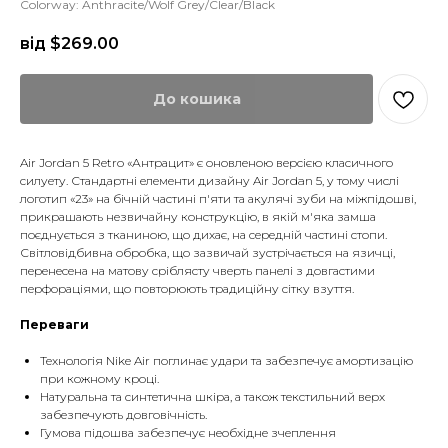
Colorway: Anthracite/Wolf Grey/Clear/Black
від $
269.00
До кошика
Air Jordan 5 Retro «Антрацит» є оновленою версією класичного
силуету. Стандартні елементи дизайну Air Jordan 5, у тому числі
логотип «23» на бічній частині п'яти та акулячі зуби на міжпідошві,
прикрашають незвичайну конструкцію, в якій м'яка замша
поєднується з тканиною, що дихає, на середній частині стопи.
Світловідбивна обробка, що зазвичай зустрічається на язичці,
перенесена на матову сріблясту чверть панелі з довгастими
перфораціями, що повторюють традиційну сітку взуття.
Переваги
Технологія Nike Air поглинає удари та забезпечує амортизацію
при кожному кроці.
Натуральна та синтетична шкіра, а також текстильний верх
забезпечують довговічність.
Гумова підошва забезпечує необхідне зчеплення