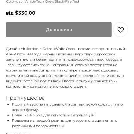
Colorway: White/Tech Grey/Black/Fire Red
від $
330.00
До кошика
Дизайн Air Jordan 4 Retro «White Oreo» напоминает оригинальный
AJ4 «Oreo» 1999 года. Черный кожаный верх старых кроссовок
заменен чистым белым, хотя пятнистые формованные люверсы в
Tech Grey остались. то же. Нейтральный оттенок повторяется на
логотипе на пятке Jumpman и полиуретановой межподошве с
герметичной воздушной амортизацией в передней части стопы и
видимой вставкой под пяткой. Второй прыгун украшает язык
контрастным цветом огненно-красного цвета.
Преимущества
Прочный верх из натуральной и синтетической кожи отлично
держит форму.
Подушка Air-Sole для легкости и амортизации.
Подметка из твердой резины для уверенного сцепления с
различными поверхностями.