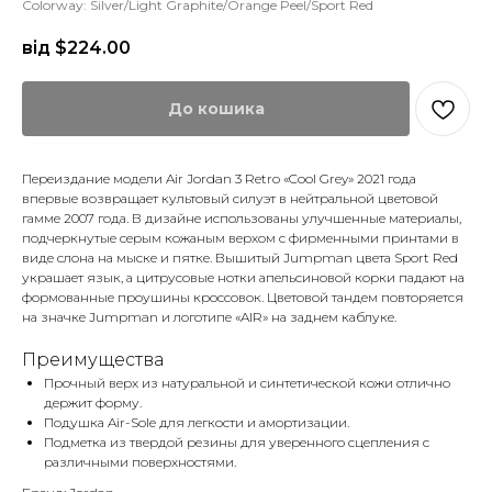
Colorway: Silver/Light Graphite/Orange Peel/Sport Red
від $
224.00
До кошика
Переиздание модели Air Jordan 3 Retro «Cool Grey» 2021 года
впервые возвращает культовый силуэт в нейтральной цветовой
гамме 2007 года. В дизайне использованы улучшенные материалы,
подчеркнутые серым кожаным верхом с фирменными принтами в
виде слона на мыске и пятке. Вышитый Jumpman цвета Sport Red
украшает язык, а цитрусовые нотки апельсиновой корки падают на
формованные проушины кроссовок. Цветовой тандем повторяется
на значке Jumpman и логотипе «AIR» на заднем каблуке.
Преимущества
Прочный верх из натуральной и синтетической кожи отлично
держит форму.
Подушка Air-Sole для легкости и амортизации.
Подметка из твердой резины для уверенного сцепления с
различными поверхностями.