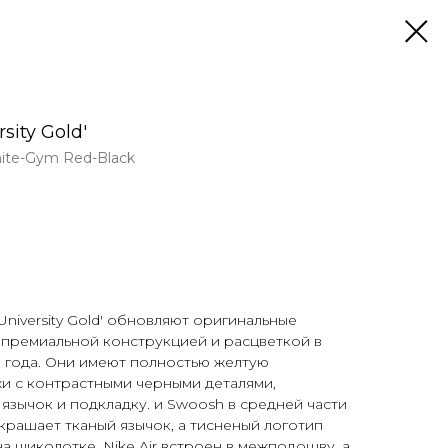
rsity Gold'
hite-Gym Red-Black
'University Gold' обновляют оригинальные
с премиальной конструкцией и расцветкой в
19 года. Они имеют полностью желтую
и с контрастными черными деталями,
зычок и подкладку. и Swoosh в средней части
рашает тканый язычок, а тисненый логотип
а щиколотке. Nike Air встроен в межподошву, а