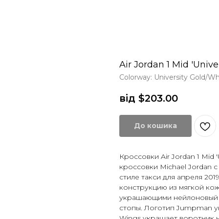
Air Jordan 1 Mid 'Unive
Colorway: University Gold/W
від $
203.00
До кошика
Кроссовки Air Jordan 1 Mid 
кроссовки Michael Jordan 
стиле такси для апреля 20
конструкцию из мягкой кож
украшающими нейлоновый я
стопы. Логотип Jumpman ук
Wings украшает воротник н