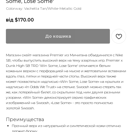
Some, Lose Some'
Colorway: Vachetta Tan/White-Metallic Gold
від $
170.00
До кошика
Магазин скейт-магазина Premier из Мичигана объединился с Nike
SB, чтобы выпустить высокий верх на тему азартных игр. Premier x
Dunk High SB TRD 'Win Some, Lose Some' отличается белым
кожаным верхом с перфорацией на мыске и желтоватыми вставками
вдоль глаз, пятки и передней части стопы. Высокий верх также
может похвастаться надписью «Win Some, Lose Some» на крыльях и
надписью «In Odds We Trust» на стельке. Swoosh можно стереть так
же, как лотерейный билет, со скрытыми под ним двумя разными
узорами. «Win Some» демонстрирует серию графических
изображений на Swoosh, «Lose Some» - это просто полностью
золотой Swoosh.
Преимущества
Прочный верх из натуральной и синтетической кожи отлично
держит форму.