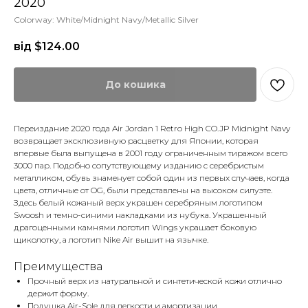
2020
Colorway: White/Midnight Navy/Metallic Silver
від $
124.00
До кошика
Переиздание 2020 года Air Jordan 1 Retro High CO.JP Midnight Navy
возвращает эксклюзивную расцветку для Японии, которая
впервые была выпущена в 2001 году ограниченным тиражом всего
3000 пар. Подобно сопутствующему изданию с серебристым
металликом, обувь знаменует собой один из первых случаев, когда
цвета, отличные от OG, были представлены на высоком силуэте.
Здесь белый кожаный верх украшен серебряным логотипом
Swoosh и темно-синими накладками из нубука. Украшенный
драгоценными камнями логотип Wings украшает боковую
щиколотку, а логотип Nike Air вышит на язычке.
Преимущества
Прочный верх из натуральной и синтетической кожи отлично
держит форму.
Подушка Air-Sole для легкости и амортизации.