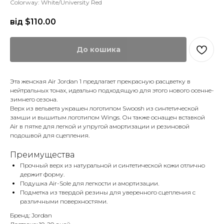
Colorway: White/University Red
від $
110.00
До кошика
Эта женская Air Jordan 1 предлагает прекрасную расцветку в
нейтральных тонах, идеально подходящую для этого нового осенне-
зимнего сезона.
Верх из вельвета украшен логотипом Swoosh из синтетической
замши и вышитым логотипом Wings. Он также оснащен вставкой
Air в пятке для легкой и упругой амортизации и резиновой
подошвой для сцепления.
Преимущества
Прочный верх из натуральной и синтетической кожи отлично
держит форму.
Подушка Air-Sole для легкости и амортизации.
Подметка из твердой резины для уверенного сцепления с
различными поверхностями.
Бренд: Jordan