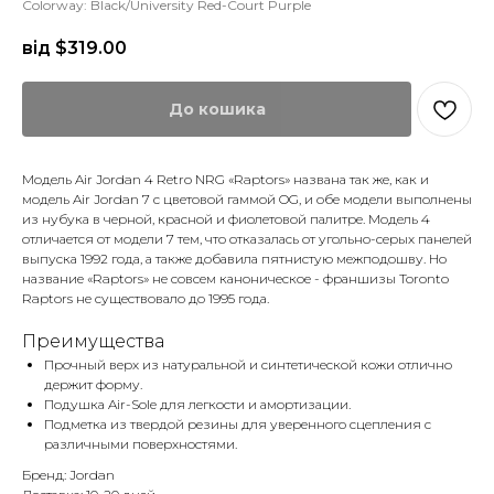
Colorway: Black/University Red-Court Purple​
від $
319.00
До кошика
Модель Air Jordan 4 Retro NRG «Raptors» названа так же, как и
модель Air Jordan 7 с цветовой гаммой OG, и обе модели выполнены
из нубука в черной, красной и фиолетовой палитре. Модель 4
отличается от модели 7 тем, что отказалась от угольно-серых панелей
выпуска 1992 года, а также добавила пятнистую межподошву. Но
название «Raptors» не совсем каноническое - франшизы Toronto
Raptors не существовало до 1995 года.
Преимущества
Прочный верх из натуральной и синтетической кожи отлично
держит форму.
Подушка Air-Sole для легкости и амортизации.
Подметка из твердой резины для уверенного сцепления с
различными поверхностями.
Бренд: Jordan