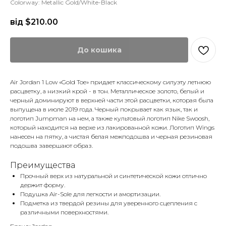
Colorway: Metallic Gold/White-Black
від $
210.00
До кошика
Air Jordan 1 Low «Gold Toe» придает классическому силуэту летнюю
расцветку, а низкий крой - в тон. Металлическое золото, белый и
черный доминируют в верхней части этой расцветки, которая была
выпущена в июле 2019 года. Черный покрывает как язык, так и
логотип Jumpman на нем, а также культовый логотип Nike Swoosh,
который находится на верхе из лакированной кожи. Логотип Wings
нанесен на пятку, а чистая белая межподошва и черная резиновая
подошва завершают образ.
Преимущества
Прочный верх из натуральной и синтетической кожи отлично
держит форму.
Подушка Air-Sole для легкости и амортизации.
Подметка из твердой резины для уверенного сцепления с
различными поверхностями.