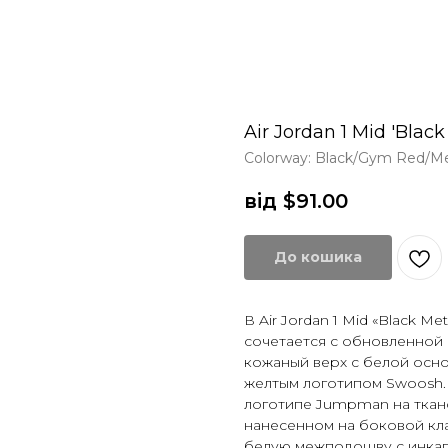
Air Jordan 1 Mid 'Black 
Colorway: Black/Gym Red/Meta
від $
91.00
До кошика
В Air Jordan 1 Mid «Black Me
сочетается с обновленной 
кожаный верх с белой осн
желтым логотипом Swoosh. 
логотипе Jumpman на ткано
нанесенном на боковой кла
белую межподошву с инка