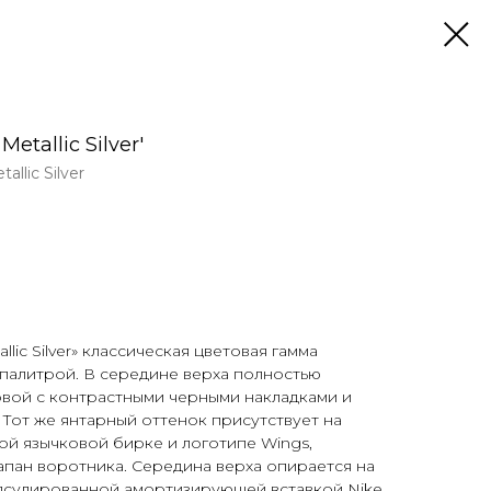
Metallic Silver'
llic Silver
tallic Silver» классическая цветовая гамма
палитрой. В середине верха полностью
овой с контрастными черными накладками и
Тот же янтарный оттенок присутствует на
й язычковой бирке и логотипе Wings,
пан воротника. Середина верха опирается на
псулированной амортизирующей вставкой Nike