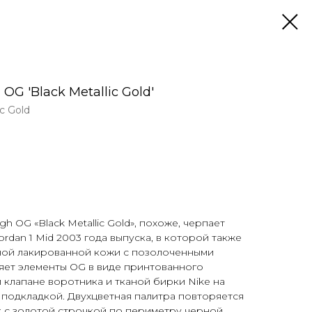
 OG 'Black Metallic Gold'
ic Gold
igh OG «Black Metallic Gold», похоже, черпает
ordan 1 Mid 2003 года выпуска, в которой также
рной лакированной кожи с позолоченными
ляет элементы OG в виде принтованного
 клапане воротника и тканой бирки Nike на
й подкладкой. Двухцветная палитра повторяется
к с золотой строчкой по периметру черной