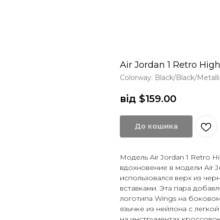
Air Jordan 1 Retro High
Colorway: Black/Black/Metall
від $
159.00
До кошика
Модель Air Jordan 1 Retro H
вдохновение в модели Air J
использовался верх из че
вставками. Эта пара добав
логотипа Wings на боковом
язычке из нейлона с легко
на инструментах кроссово