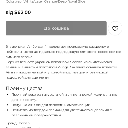
Colorway: White/Laser Orange/Deep Royal Blue
від $
62.00
До кошика
Эта женская Air Jordan 1 предлагает прекрасную расцветку в
нейтральных тонах, идеально подходящую для этого нового осенне-
зимнего сезона.
Верх из вельвета украшен логотипом Swoosh из синтетической
замши и вышитым логотипом Wings. Он также оснащен вставкой
Air в пятке для легкой и упругой амортизации и резиновой
подошвой для сцепления.
Преимущества
Прочный верх из натуральной и синтетической кожи отлично
держит форму.
Подушка Air-Sole для легкости и амортизации.
Подметка из твердой резины для уверенного сцепления с
различными поверхностями.
Бренд: Jordan