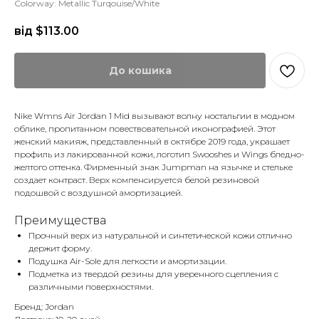
Colorway: Metallic Turqouise/White
від $
113.00
До кошика
Nike Wmns Air Jordan 1 Mid вызывают волну ностальгии в модном
облике, пропитанном повествовательной иконографией. Этот
женский макияж, представленный в октябре 2019 года, украшает
профиль из лакированной кожи, логотип Swooshes и Wings бледно-
желтого оттенка. Фирменный знак Jumpman на язычке и стельке
создает контраст. Верх компенсируется белой резиновой
подошвой с воздушной амортизацией.
Преимущества
Прочный верх из натуральной и синтетической кожи отлично
держит форму.
Подушка Air-Sole для легкости и амортизации.
Подметка из твердой резины для уверенного сцепления с
различными поверхностями.
Бренд: Jordan