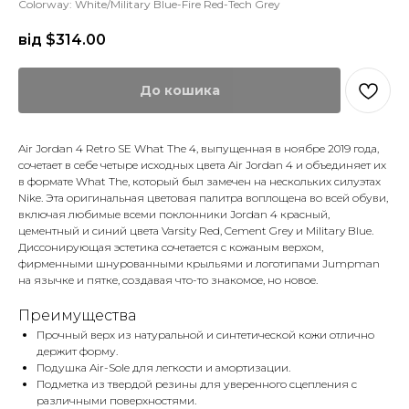
Colorway: White/Military Blue-Fire Red-Tech Grey
від $
314.00
До кошика
Air Jordan 4 Retro SE What The 4, выпущенная в ноябре 2019 года,
сочетает в себе четыре исходных цвета Air Jordan 4 и объединяет их
в формате What The, который был замечен на нескольких силуэтах
Nike. Эта оригинальная цветовая палитра воплощена во всей обуви,
включая любимые всеми поклонники Jordan 4 красный,
цементный и синий цвета Varsity Red, Cement Grey и Military Blue.
Диссонирующая эстетика сочетается с кожаным верхом,
фирменными шнурованными крыльями и логотипами Jumpman
на язычке и пятке, создавая что-то знакомое, но новое.
Преимущества
Прочный верх из натуральной и синтетической кожи отлично
держит форму.
Подушка Air-Sole для легкости и амортизации.
Подметка из твердой резины для уверенного сцепления с
различными поверхностями.