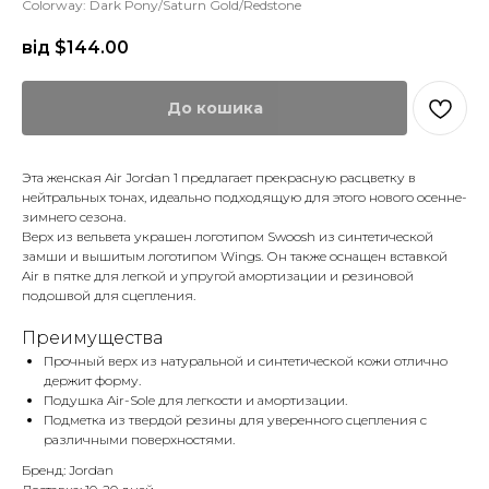
Colorway: Dark Pony/Saturn Gold/Redstone
від $
144.00
До кошика
Эта женская Air Jordan 1 предлагает прекрасную расцветку в
нейтральных тонах, идеально подходящую для этого нового осенне-
зимнего сезона.
Верх из вельвета украшен логотипом Swoosh из синтетической
замши и вышитым логотипом Wings. Он также оснащен вставкой
Air в пятке для легкой и упругой амортизации и резиновой
подошвой для сцепления.
Преимущества
Прочный верх из натуральной и синтетической кожи отлично
держит форму.
Подушка Air-Sole для легкости и амортизации.
Подметка из твердой резины для уверенного сцепления с
различными поверхностями.
Бренд: Jordan