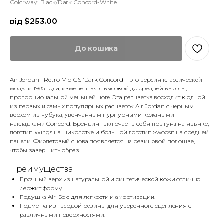
Colorway: Black/Dark Concord-White
від $
253.00
До кошика
Air Jordan 1 Retro Mid GS 'Dark Concord' - это версия классической
модели 1985 года, измененная с высокой до средней высоты,
пропорциональной меньшей ноге. Эта расцветка восходит к одной
из первых и самых популярных расцветок Air Jordan с черным
верхом из нубука, увенчанным пурпурными кожаными
накладками Concord. Брендинг включает в себя прыгуна на язычке,
логотип Wings на щиколотке и большой логотип Swoosh на средней
панели. Фиолетовый снова появляется на резиновой подошве,
чтобы завершить образ.
Преимущества
Прочный верх из натуральной и синтетической кожи отлично
держит форму.
Подушка Air-Sole для легкости и амортизации.
Подметка из твердой резины для уверенного сцепления с
различными поверхностями.