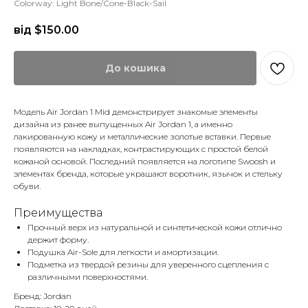
Colorway: Light Bone/Cone-Black-Sail
від $
150.00
До кошика
Модель Air Jordan 1 Mid демонстрирует знакомые элементы
дизайна из ранее выпущенных Air Jordan 1, а именно
лакированную кожу и металлические золотые вставки. Первые
появляются на накладках, контрастирующих с простой белой
кожаной основой. Последний появляется на логотипе Swoosh и
элементах бренда, которые украшают воротник, язычок и стельку
обуви.
Преимущества
Прочный верх из натуральной и синтетической кожи отлично
держит форму.
Подушка Air-Sole для легкости и амортизации.
Подметка из твердой резины для уверенного сцепления с
различными поверхностями.
Бренд: Jordan