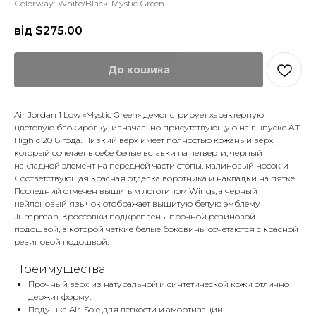
Colorway: White/Black-Mystic Green
від $
275.00
До кошика
Air Jordan 1 Low «Mystic Green» демонстрирует характерную
цветовую блокировку, изначально присутствующую на выпуске AJ1
High с 2018 года. Низкий верх имеет полностью кожаный верх,
который сочетает в себе белые вставки на четверти, черный
накладной элемент на передней части стопы, малиновый носок и
Соответствующая красная отделка воротника и накладки на пятке.
Последний отмечен вышитым логотипом Wings, а черный
нейлоновый язычок отображает вышитую белую эмблему
Jumpman. Кроссовки подкреплены прочной резиновой
подошвой, в которой четкие белые боковины сочетаются с красной
резиновой подошвой.
Преимущества
Прочный верх из натуральной и синтетической кожи отлично
держит форму.
Подушка Air-Sole для легкости и амортизации.