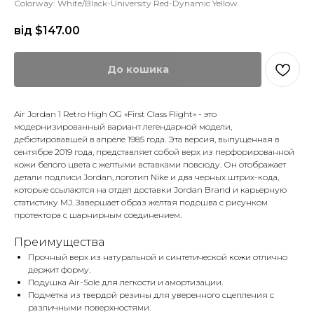
Colorway: White/Black-University Red-Dynamic Yellow
від $
147.00
До кошика
Air Jordan 1 Retro High OG «First Class Flight» - это
модернизированный вариант легендарной модели,
дебютировавшей в апреле 1985 года. Эта версия, выпущенная в
сентябре 2019 года, представляет собой верх из перфорированной
кожи белого цвета с желтыми вставками повсюду. Он отображает
детали подписи Jordan, логотип Nike и два черных штрих-кода,
которые ссылаются на отдел доставки Jordan Brand и карьерную
статистику MJ. Завершает образ желтая подошва с рисунком
протектора с шарнирным соединением.
Преимущества
Прочный верх из натуральной и синтетической кожи отлично
держит форму.
Подушка Air-Sole для легкости и амортизации.
Подметка из твердой резины для уверенного сцепления с
различными поверхностями.