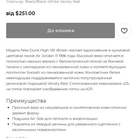
Colorway: Black/Black-White-Varsity Red
від $
251.00
До кошика
Модель Nike Dunk High SB «Bred» черпает вдохновение в культовой
цветовой гамме Air Jordan 11 1996 года. Высокий верх отличается
полностью черным верхом с баллистической сеткой на боковой
панели с накладками из лакированной кожи и соответствующим
логотипом Swoosh из лакированной кожи. Контрастная белая
межподошва поддерживается частично полупрозрачной
резиновой подошвой Varsity Red. Стилизованная маркировка «23»
на пятке повторяет изображение пятки на AJ11.
Преимущества
Прочный верх из натуральной и синтетической кожи отлично
держит форму.
Подушка Air-Sole для легкости и амортизации.
Подметка из твердой резины для уверенного сцепления с
различными поверхностями.