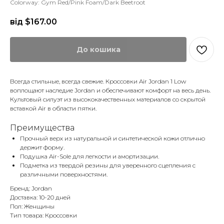
Colorway: Gym Red/Pink Foam/Dark Beetroot
від $
167.00
До кошика
Всегда стильные, всегда свежие. Кроссовки Air Jordan 1 Low
воплощают наследие Jordan и обеспечивают комфорт на весь день.
Культовый силуэт из высококачественных материалов со скрытой
вставкой Air в области пятки.
Преимущества
Прочный верх из натуральной и синтетической кожи отлично
держит форму.
Подушка Air-Sole для легкости и амортизации.
Подметка из твердой резины для уверенного сцепления с
различными поверхностями.
Бренд: Jordan
Доставка: 10-20 дней
Пол: Женщины
Тип товара: Кроссовки