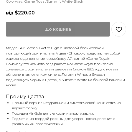
Colorway: Game Royal/Summit White-Black
від $
220.00
До кошика
Модель Air Jordan 1 Retro High с цветовой блокировкой,
повторяющей оригинальный цвет «Chicago», представляет собой
еще одно дополнение к семейству AJ1: синий «Game Royal».
Поначалу это немного раздражает, но Game Royal прекрасно
сочетается с оригинальным цветовым блоком 1985 года с новым
обновленным оттенком синего. Логотип Wings и Swoosh
подчеркнуты черным цветом, а Summit White на боковой панели и
носке.
Преимущества
Прочный верх из натуральной и синтетической кожи отлично
держит форму.
Подушка Air-Sole для легкости и амортизации.
Подметка из твердой резины для уверенного сцепления с
различными поверхностями.