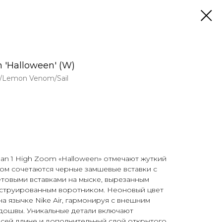
m 'Halloween' (W)
le/Lemon Venom/Sail
dan 1 High Zoom «Halloween» отмечают жуткий
ром сочетаются черные замшевые вставки с
товыми вставками на мыске, вырезанным
струированным воротником. Неоновый цвет
 язычке Nike Air, гармонируя с внешним
ошвы. Уникальные детали включают
всей длине и дополнительный слой открытого