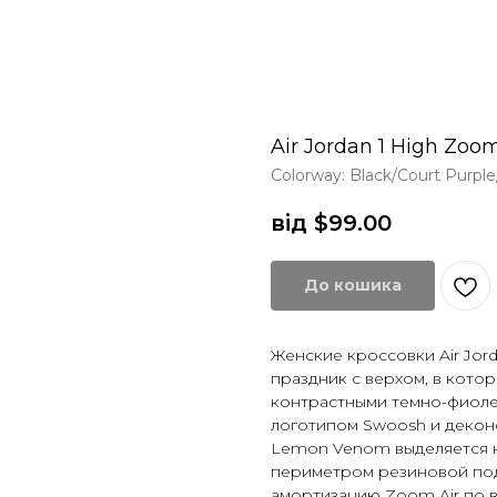
Air Jordan 1 High Zoo
Colorway: Black/Court Purp
від $
99.00
До кошика
Женские кроссовки Air Jor
праздник с верхом, в кото
контрастными темно-фиоле
логотипом Swoosh и декон
Lemon Venom выделяется на
периметром резиновой под
амортизацию Zoom Air по 