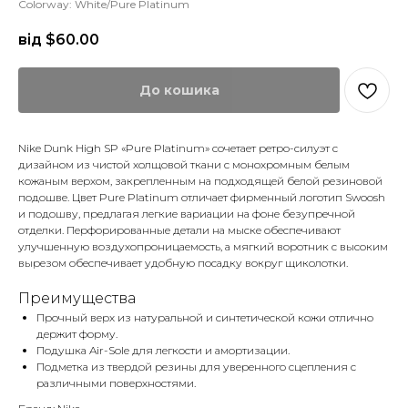
Colorway: White/Pure Platinum
від $
60.00
До кошика
Nike Dunk High SP «Pure Platinum» сочетает ретро-силуэт с
дизайном из чистой холщовой ткани с монохромным белым
кожаным верхом, закрепленным на подходящей белой резиновой
подошве. Цвет Pure Platinum отличает фирменный логотип Swoosh
и подошву, предлагая легкие вариации на фоне безупречной
отделки. Перфорированные детали на мыске обеспечивают
улучшенную воздухопроницаемость, а мягкий воротник с высоким
вырезом обеспечивает удобную посадку вокруг щиколотки.
Преимущества
Прочный верх из натуральной и синтетической кожи отлично
держит форму.
Подушка Air-Sole для легкости и амортизации.
Подметка из твердой резины для уверенного сцепления с
различными поверхностями.