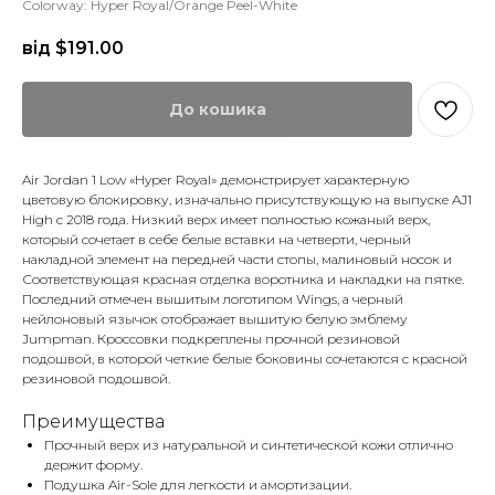
Colorway: Hyper Royal/Orange Peel-White
від $
191.00
До кошика
Air Jordan 1 Low «Hyper Royal» демонстрирует характерную
цветовую блокировку, изначально присутствующую на выпуске AJ1
High с 2018 года. Низкий верх имеет полностью кожаный верх,
который сочетает в себе белые вставки на четверти, черный
накладной элемент на передней части стопы, малиновый носок и
Соответствующая красная отделка воротника и накладки на пятке.
Последний отмечен вышитым логотипом Wings, а черный
нейлоновый язычок отображает вышитую белую эмблему
Jumpman. Кроссовки подкреплены прочной резиновой
подошвой, в которой четкие белые боковины сочетаются с красной
резиновой подошвой.
Преимущества
Прочный верх из натуральной и синтетической кожи отлично
держит форму.
Подушка Air-Sole для легкости и амортизации.