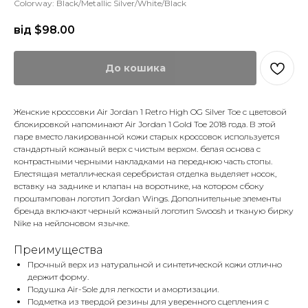
Colorway: Black/Metallic Silver/White/Black
від $
98.00
До кошика
Женские кроссовки Air Jordan 1 Retro High OG Silver Toe с цветовой
блокировкой напоминают Air Jordan 1 Gold Toe 2018 года. В этой
паре вместо лакированной кожи старых кроссовок используется
стандартный кожаный верх с чистым верхом. белая основа с
контрастными черными накладками на переднюю часть стопы.
Блестящая металлическая серебристая отделка выделяет носок,
вставку на заднике и клапан на воротнике, на котором сбоку
проштампован логотип Jordan Wings. Дополнительные элементы
бренда включают черный кожаный логотип Swoosh и тканую бирку
Nike на нейлоновом язычке.
Преимущества
Прочный верх из натуральной и синтетической кожи отлично
держит форму.
Подушка Air-Sole для легкости и амортизации.
Подметка из твердой резины для уверенного сцепления с