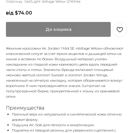
Colorway: Sail/Light Voltage Yellow 2/White
від $
74.00
До кошика
Женские кроссовки Air Jordan 1 Mid SE «Voltage Yellow» обновляют
классический силуэт за счет ярких акцентов и дышащей сетки на
мыске и вставках по бокам. Воздушный материал усилен
накладками из гладкой кожи кремового цвета вдоль передней
части стопы и пятки. Элементы бренда включают глянцевый
неоново-желтый логотип Swoosh и логотип Jordan Wings,
нанесенный на сетчатую накладку, которая оборачивается вокруг
воротника. К ним присоединяется значок Jumpman на
полупрозрачной бирке, прикрепленной к языку из оранжевой
сетки.
Преимущества
Прочный верх из натуральной и синтетической кожи отлично
держит форму.
Подушка Air-Sole для легкости и амортизации.
Подметка из твердой резины для уверенного сцепления с