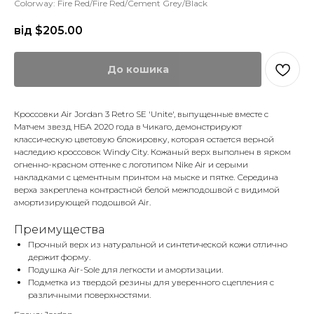
Colorway: Fire Red/Fire Red/Cement Grey/Black
від $
205.00
До кошика
Кроссовки Air Jordan 3 Retro SE 'Unite', выпущенные вместе с
Матчем звезд НБА 2020 года в Чикаго, демонстрируют
классическую цветовую блокировку, которая остается верной
наследию кроссовок Windy City. Кожаный верх выполнен в ярком
огненно-красном оттенке с логотипом Nike Air и серыми
накладками с цементным принтом на мыске и пятке. Середина
верха закреплена контрастной белой межподошвой с видимой
амортизирующей подошвой Air.
Преимущества
Прочный верх из натуральной и синтетической кожи отлично
держит форму.
Подушка Air-Sole для легкости и амортизации.
Подметка из твердой резины для уверенного сцепления с
различными поверхностями.