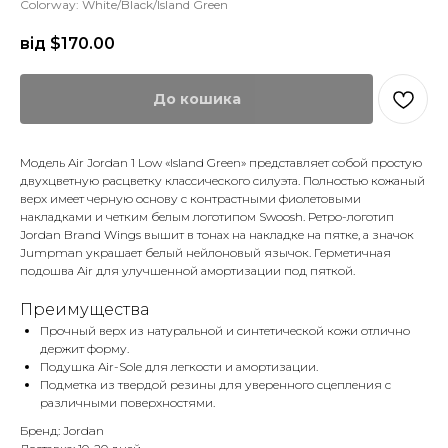
Colorway: White/Black/Island Green
від $
170.00
До кошика
Модель Air Jordan 1 Low «Island Green» представляет собой простую
двухцветную расцветку классического силуэта. Полностью кожаный
верх имеет черную основу с контрастными фиолетовыми
накладками и четким белым логотипом Swoosh. Ретро-логотип
Jordan Brand Wings вышит в тонах на накладке на пятке, а значок
Jumpman украшает белый нейлоновый язычок. Герметичная
подошва Air для улучшенной амортизации под пяткой.
Преимущества
Прочный верх из натуральной и синтетической кожи отлично
держит форму.
Подушка Air-Sole для легкости и амортизации.
Подметка из твердой резины для уверенного сцепления с
различными поверхностями.
Бренд: Jordan