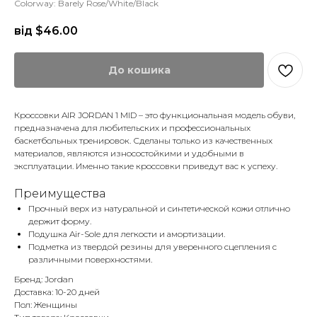
Colorway: Barely Rose/White/Black
від $
46.00
До кошика
Кроссовки AIR JORDAN 1 MID – это функциональная модель обуви,
предназначена для любительских и профессиональных
баскетбольных тренировок. Сделаны только из качественных
материалов, являются износостойкими и удобными в
эксплуатации. Именно такие кроссовки приведут вас к успеху.
Преимущества
Прочный верх из натуральной и синтетической кожи отлично
держит форму.
Подушка Air-Sole для легкости и амортизации.
Подметка из твердой резины для уверенного сцепления с
различными поверхностями.
Бренд: Jordan
Доставка: 10-20 дней
Пол: Женщины