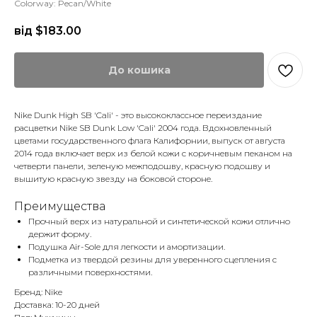
Colorway: Pecan/White
від $
183.00
До кошика
Nike Dunk High SB 'Cali' - это высококлассное переиздание
расцветки Nike SB Dunk Low 'Cali' 2004 года. Вдохновленный
цветами государственного флага Калифорнии, выпуск от августа
2014 года включает верх из белой кожи с коричневым пеканом на
четверти панели, зеленую межподошву, красную подошву и
вышитую красную звезду на боковой стороне.
Преимущества
Прочный верх из натуральной и синтетической кожи отлично
держит форму.
Подушка Air-Sole для легкости и амортизации.
Подметка из твердой резины для уверенного сцепления с
различными поверхностями.
Бренд: Nike
Доставка: 10-20 дней