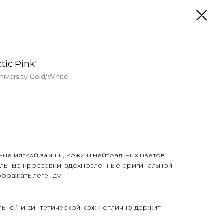
tic Pink'
University Gold/White
тание мягкой замши, кожи и нейтральных цветов.
ольные кроссовки, вдохновленные оригинальной
ображать легенду.
льной и синтетической кожи отлично держит