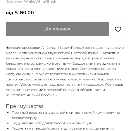
Colorway: White/White/Black
від $
180.00
До кошика
Женские кроссовки Air Jordan 1 Low «Panda» воплощают культовую
модель в элементарной двухцветной цветовой гамме. В модели с
низким верхом используется кожаный верх, который сочетает
белоснежную основу с контрастными бордовыми накладками на
передней части стопы, воротнике и пятке. Соответствующие по
цвету акценты включают держатели шнурков «23» и значок
Jumpman, вышитый на белом нейлоновом язычке. Классический
логотип Wings украшает заднюю часть пятки кроссовок. Резиновая
подошва в сочетании с вставкой Nike Air в области пятки
закрепляет низкий профиль.
Преимущества
Прочный верх из натуральной и синтетической кожи отлично
держит форму.
Подушка Air-Sole для легкости и амортизации.
Подметка из твердой резины для уверенного сцепления с