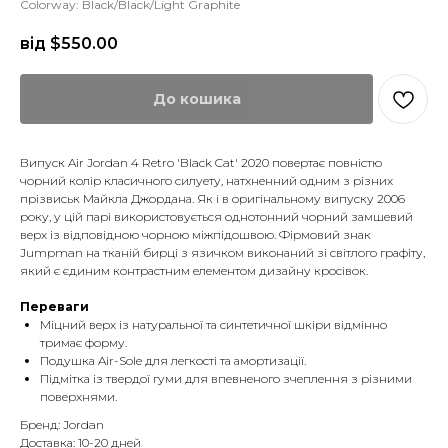
Colorway: Black/Black/Light Graphite
від $
550.00
До кошика
Випуск Air Jordan 4 Retro 'Black Cat' 2020 повертає повністю
чорний колір класичного силуету, натхненний одним з різних
прізвиськ Майкла Джордана. Як і в оригінальному випуску 2006
року, у цій парі використовується однотонний чорний замшевий
верх із відповідною чорною міжпідошвою. Фірмовий знак
Jumpman на тканій бирці з язичком виконаний зі світлого графіту,
який є єдиним контрастним елементом дизайну кросівок.
Переваги
Міцний верх із натуральної та синтетичної шкіри відмінно
тримає форму.
Подушка Air-Sole для легкості та амортизації.
Підмітка із твердої гуми для впевненого зчеплення з різними
поверхнями.
Бренд: Jordan
Доставка: 10-20 дней