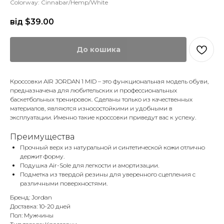
Colorway: Cinnabar/Hemp/White
від $
39.00
До кошика
Кроссовки AIR JORDAN 1 MID – это функциональная модель обуви,
предназначена для любительских и профессиональных
баскетбольных тренировок. Сделаны только из качественных
материалов, являются износостойкими и удобными в
эксплуатации. Именно такие кроссовки приведут вас к успеху.
Преимущества
Прочный верх из натуральной и синтетической кожи отлично
держит форму.
Подушка Air-Sole для легкости и амортизации.
Подметка из твердой резины для уверенного сцепления с
различными поверхностями.
Бренд: Jordan
Доставка: 10-20 дней
Пол: Мужчины