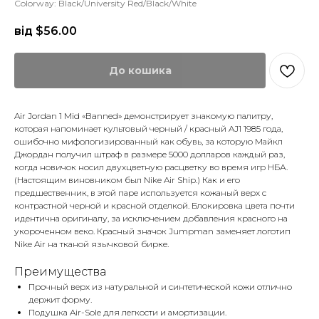
Colorway: Black/University Red/Black/White
від $
56.00
До кошика
Air Jordan 1 Mid «Banned» демонстрирует знакомую палитру,
которая напоминает культовый черный / красный AJ1 1985 года,
ошибочно мифологизированный как обувь, за которую Майкл
Джордан получил штраф в размере 5000 долларов каждый раз,
когда новичок носил двухцветную расцветку во время игр НБА.
(Настоящим виновником был Nike Air Ship.) Как и его
предшественник, в этой паре используется кожаный верх с
контрастной черной и красной отделкой. Блокировка цвета почти
идентична оригиналу, за исключением добавления красного на
укороченном веко. Красный значок Jumpman заменяет логотип
Nike Air на тканой язычковой бирке.
Преимущества
Прочный верх из натуральной и синтетической кожи отлично
держит форму.
Подушка Air-Sole для легкости и амортизации.