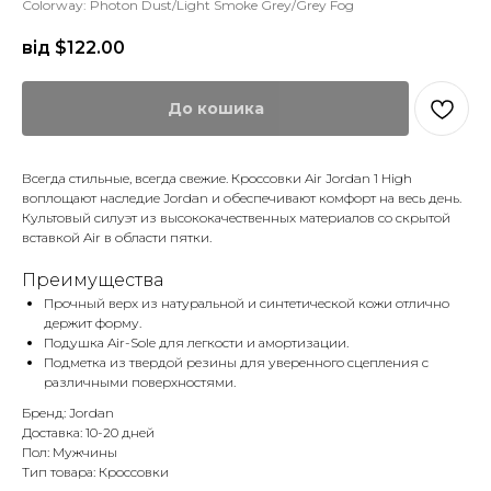
Colorway: Photon Dust/Light Smoke Grey/Grey Fog
від $
122.00
До кошика
Всегда стильные, всегда свежие. Кроссовки Air Jordan 1 High
воплощают наследие Jordan и обеспечивают комфорт на весь день.
Культовый силуэт из высококачественных материалов со скрытой
вставкой Air в области пятки.
Преимущества
Прочный верх из натуральной и синтетической кожи отлично
держит форму.
Подушка Air-Sole для легкости и амортизации.
Подметка из твердой резины для уверенного сцепления с
различными поверхностями.
Бренд: Jordan
Доставка: 10-20 дней
Пол: Мужчины
Тип товара: Кроссовки