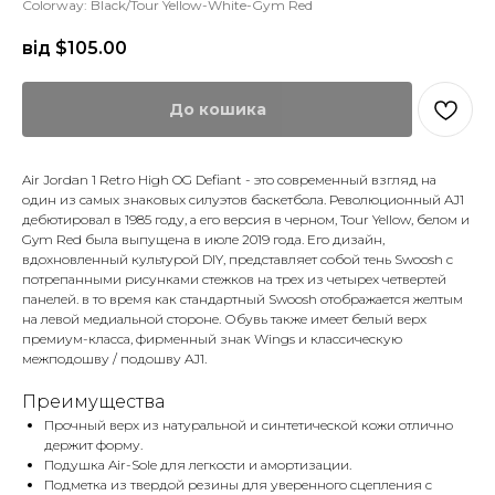
Colorway: Black/Tour Yellow-White-Gym Red
від $
105.00
До кошика
Air Jordan 1 Retro High OG Defiant - это современный взгляд на
один из самых знаковых силуэтов баскетбола. Революционный AJ1
дебютировал в 1985 году, а его версия в черном, Tour Yellow, белом и
Gym Red была выпущена в июле 2019 года. Его дизайн,
вдохновленный культурой DIY, представляет собой тень Swoosh с
потрепанными рисунками стежков на трех из четырех четвертей
панелей. в то время как стандартный Swoosh отображается желтым
на левой медиальной стороне. Обувь также имеет белый верх
премиум-класса, фирменный знак Wings и классическую
межподошву / подошву AJ1.
Преимущества
Прочный верх из натуральной и синтетической кожи отлично
держит форму.
Подушка Air-Sole для легкости и амортизации.
Подметка из твердой резины для уверенного сцепления с