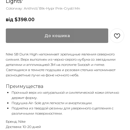
Lights'
Colorway: Anthrct/ Blk-Hypr Pnk-Crystl Mn
від $
398.00
До кошика
Nike SB Dunk High напоминает зрелищные явления северного
сияния. Верх выполнен из черно-серого нубука со звездными
деталями и аппликацией 3M на логотипе Swoosh и пятке.
Светящаяся в темноте подошва и розовая стелька напоминают
разноцветные лучи на фоне ночного неба.
Преимущества
Прочный верх из натуральной и синтетической кожи отлично
держит форму.
Подушка Air-Sole для легкости и амортизации.
Подметка из твердой резины для уверенного сцепления с
различными поверхностями.
Бренд: Nike
Доставка: 10-20 дней